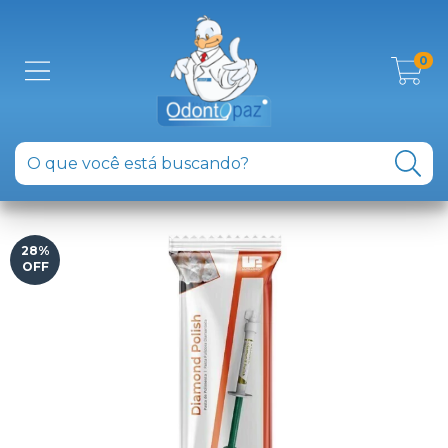
0
28
%
OFF