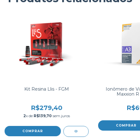
Kit Resina Llis - FGM
Ionômero de Vi
Maxxion R 
R$279,40
R$6
2
x de
R$139,70
sem juros