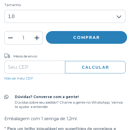
Tamanho
ALTERAR CEP
Entregas para o CEP:
Meios de envio
CALCULAR
Não sei meu CEP
Dúvidas? Converse com a gente!
Dúvidas sobre seu pedido? Chame a gente no WhatsApp. Vamos
te ajudar a entender.
Embalagem com 1 seringa de 1,2ml.
* Para um brilho inigualável em superfícies de porcelana e