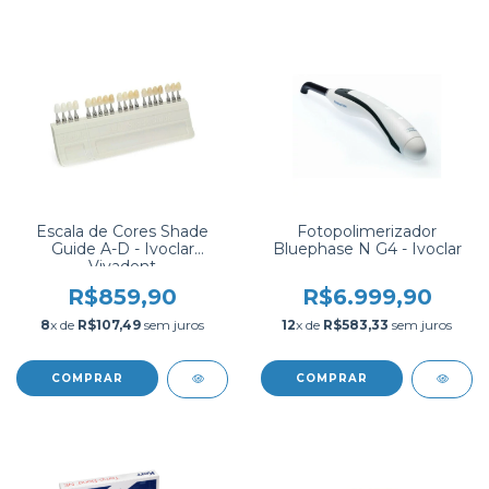
Escala de Cores Shade
Fotopolimerizador
Guide A-D - Ivoclar
Bluephase N G4 - Ivoclar
Vivadent
R$859,90
R$6.999,90
8
x de
R$107,49
sem juros
12
x de
R$583,33
sem juros