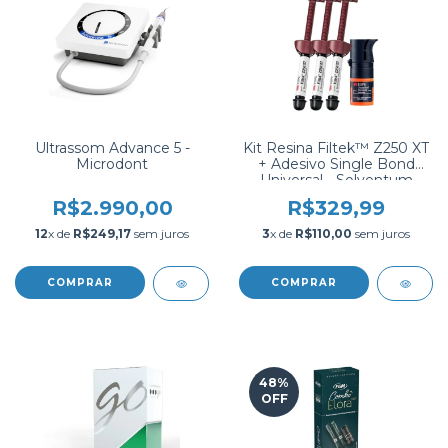
Ultrassom Advance 5 -
Kit Resina Filtek™ Z250 XT
Microdont
+ Adesivo Single Bond
Universal - Solventum
R$2.990,00
R$329,99
12
x de
R$249,17
sem juros
3
x de
R$110,00
sem juros
48
%
OFF