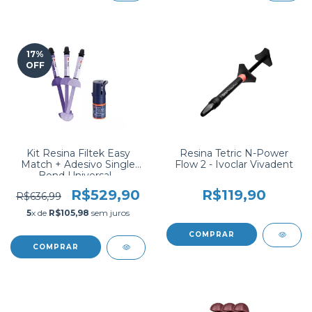
17
%
OFF
Kit Resina Filtek Easy
Resina Tetric N-Power
Match + Adesivo Single
Flow 2 - Ivoclar Vivadent
Bond Universal -
SOLVENTUM
R$529,90
R$119,90
R$636,99
5
x de
R$105,98
sem juros
COMPRAR