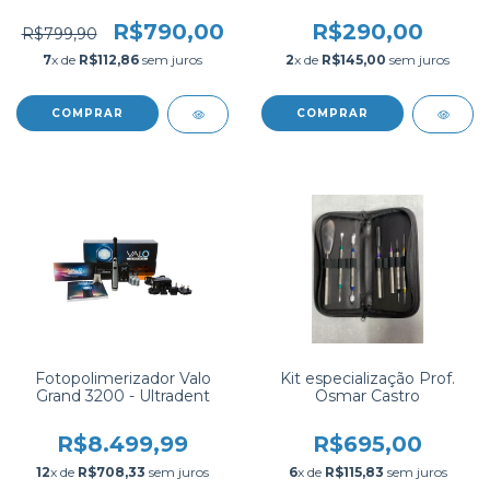
R$790,00
R$290,00
R$799,90
7
x de
R$112,86
sem juros
2
x de
R$145,00
sem juros
COMPRAR
Fotopolimerizador Valo
Kit especialização Prof.
Grand 3200 - Ultradent
Osmar Castro
R$8.499,99
R$695,00
12
x de
R$708,33
sem juros
6
x de
R$115,83
sem juros