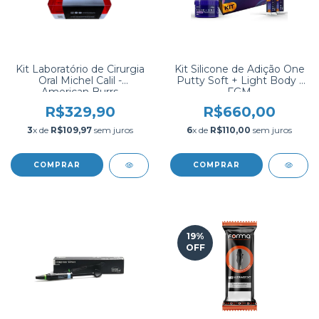
Kit Laboratório de Cirurgia
Kit Silicone de Adição One
Oral Michel Calil -
Putty Soft + Light Body -
American Burrs
FGM
R$329,90
R$660,00
3
x de
R$109,97
sem juros
6
x de
R$110,00
sem juros
19
%
OFF