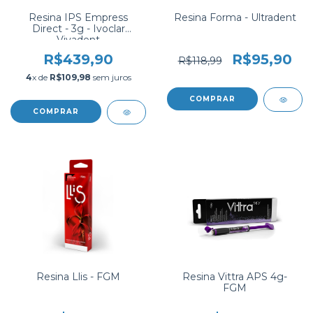
Resina IPS Empress
Resina Forma - Ultradent
Direct - 3g - Ivoclar
Vivadent
R$439,90
R$95,90
R$118,99
4
x de
R$109,98
sem juros
COMPRAR
COMPRAR
Resina Llis - FGM
Resina Vittra APS 4g-
FGM