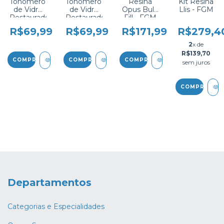
Ionômero
Ionômero
Resina
Kit Resina
de Vidro
de Vidro
Opus Bulk
Llis - FGM
Restaurador
Restaurador
Fill - FGM
Maxxion R
Maxxion R
7
R$69,99
R$69,99
R$171,99
R$279,4
- FGM (A2)
- FGM (A3)
2
x de
R$139,70
COMPRAR
sem juros
Departamentos
Categorias e Especialidades