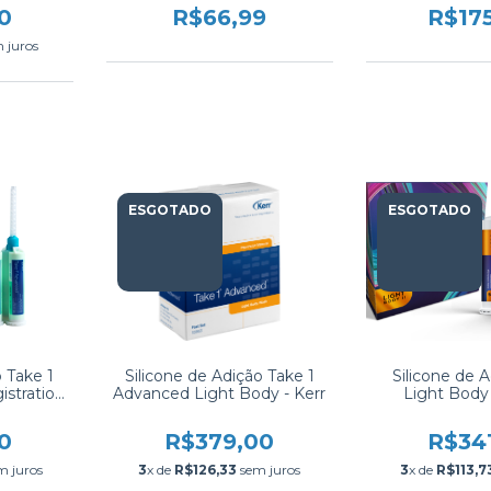
0
R$66,99
R$17
 juros
ESGOTADO
ESGOTADO
o Take 1
Silicone de Adição Take 1
Silicone de 
stration
Advanced Light Body - Kerr
Light Body
0
R$379,00
R$34
m juros
3
x de
R$126,33
sem juros
3
x de
R$113,7