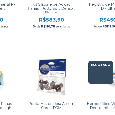
ransil F -
Kit Silicone de Adição
Registro de M
ent
Panasil Putty Soft Denso -
D - Ult
Ultradent
90
R$583,90
R$45
 juros
5
x de
R$116,78
sem juros
4
x de
R$112,5
ESGOTADO
 Panasil
Ponta Misturadora Allcem
Hemostático Vi
do Light -
Core - FGM
Dento Infusor