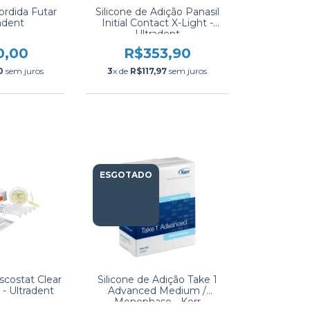
ordida Futar
Silicone de Adição Panasil
radent
Initial Contact X-Light -
Ultradent
0,00
R$353,90
0
sem juros
3
x de
R$117,97
sem juros
ESGOTADO
scostat Clear
Silicone de Adição Take 1
 - Ultradent
Advanced Medium /
Monophase - Kerr