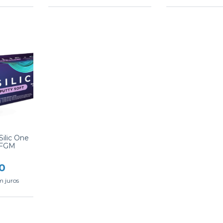
Silic One
 FGM
0
 juros