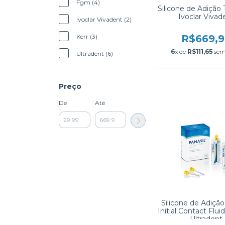
Fgm (4)
Silicone de Adição T
Ivoclar Vivad
Ivoclar Vivadent (2)
R$669,
Kerr (3)
6
x de
R$111,65
sem
Ultradent (6)
Preço
De
Até
Silicone de Adição
Initial Contact Flui
Ultradent