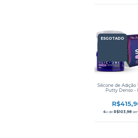
ESGOTADO
Silicone de Adição 
Putty Denso -
R$415,9
4
x de
R$103,98
sem