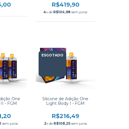
5,00
R$419,90
4
x de
R$104,98
sem juros
ESGOTADO
Adição One
Silicone de Adição One
 II - FGM
Light Body I - FGM
1,20
R$216,49
3
sem juros
2
x de
R$108,25
sem juros