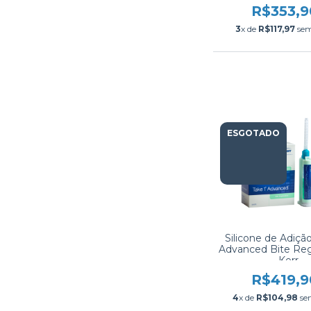
R$353,9
3
x de
R$117,97
sem
ESGOTADO
Silicone de Adiçã
Advanced Bite Regi
- Kerr
R$419,9
4
x de
R$104,98
se